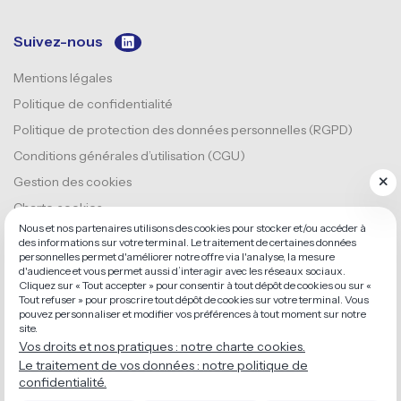
Suivez-nous
Mentions légales
Politique de confidentialité
Politique de protection des données personnelles (RGPD)
Conditions générales d’utilisation (CGU)
Gestion des cookies
Charte cookies
Nous et nos partenaires utilisons des cookies pour stocker et/ou accéder à
Plan du site
des informations sur votre terminal. Le traitement de certaines données
personnelles permet d'améliorer notre offre via l'analyse, la mesure
d'audience et vous permet aussi d’interagir avec les réseaux sociaux.
Cliquez sur « Tout accepter » pour consentir à tout dépôt de cookies ou sur «
Tout refuser » pour proscrire tout dépôt de cookies sur votre terminal. Vous
ATIP Conseil – Expertise comptable et sociale –
pouvez personnaliser et modifier vos préférences à tout moment sur notre
SIRET 49917532100037
site.
Vos droits et nos pratiques : notre charte cookies.
Membre de l’Ordre des Experts-Comptables
Le traitement de vos données : notre politique de
confidentialité.
© 2025 - 2026 Site réalisé par Les Echos Publishing