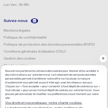
Lun-Ven : 9h-18h
Suivez-nous
Mentions légales
Politique de confidentialité
Politique de protection des données personnelles (RGPD)
Conditions générales d’utilisation (CGU)
Gestion des cookies
Charte cookies
Nous et nos partenaires utilisons des cookies pour stocker et/ou accéder à
Plan du site
des informations sur votre terminal. Le traitement de certaines données
personnelles permet d'améliorer notre offre via l'analyse, la mesure
d'audience et vous permet aussi d’interagir avec les réseaux sociaux.
Cliquez sur « Tout accepter » pour consentir à tout dépôt de cookies ou sur «
Tout refuser » pour proscrire tout dépôt de cookies sur votre terminal. Vous
ATIP Conseil – Expertise comptable et sociale –
pouvez personnaliser et modifier vos préférences à tout moment sur notre
SIRET 49917532100037
site.
Vos droits et nos pratiques : notre charte cookies.
Membre de l’Ordre des Experts-Comptables
Le traitement de vos données : notre politique de